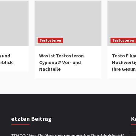
Testosteron
Testosteron
n und
Was ist Testosteron
Testo E ka
rblick
Cypionat? Vor- und
Hochwertig
Nachteile
Ihre Gesun
etzten Beitrag
K
TB500: Was Sie über den regenerative Peptidwirkstoff