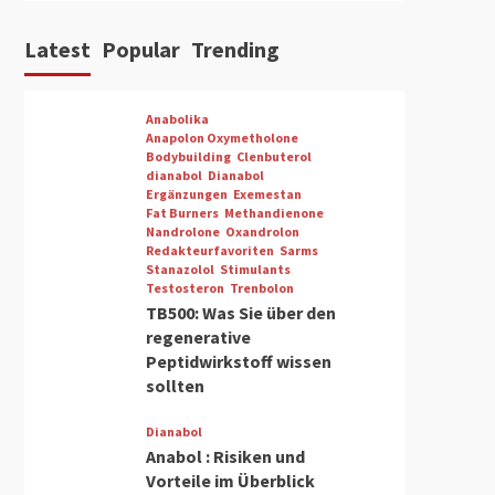
Latest
Popular
Trending
Anabolika
Anapolon Oxymetholone
Bodybuilding
Clenbuterol
dianabol
Dianabol
Ergänzungen
Exemestan
Fat Burners
Methandienone
Nandrolone
Oxandrolon
Redakteurfavoriten
Sarms
Stanazolol
Stimulants
Testosteron
Trenbolon
TB500: Was Sie über den
regenerative
Peptidwirkstoff wissen
sollten
Dianabol
Anabol : Risiken und
Vorteile im Überblick