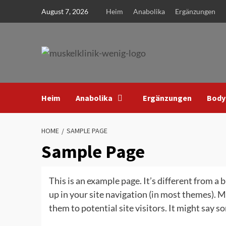
Skip
August 7, 2026
Heim
Anabolika
Ergänzungen
to
content
Heim
Anabolika
Ergänzungen
Body
HOME
SAMPLE PAGE
Sample Page
This is an example page. It’s different from a 
up in your site navigation (in most themes). 
them to potential site visitors. It might say so