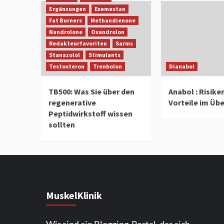
Ergänzungen
Exemestan
Fat Burners
Methandienone
Nandrolone
Oxandrolon
Redakteurfavoriten
Sarms
Stanazolol
Stimulants
Testosteron
Trenbolon
Dianabol
TB500: Was Sie über den
Anabol : Risike
regenerative
Vorteile im Übe
Peptidwirkstoff wissen
sollten
MuskelKlinik
Wir sind ein Blogging-Portal, das sich