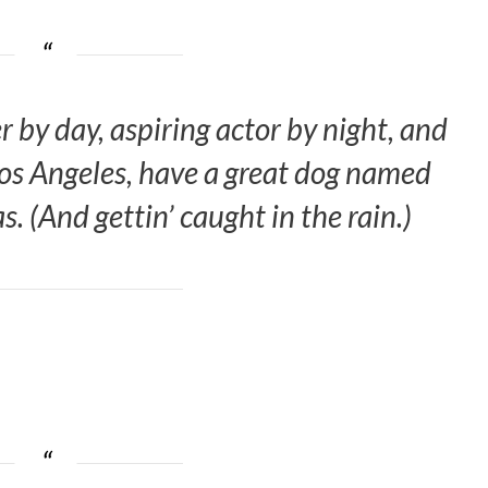
r by day, aspiring actor by night, and
n Los Angeles, have a great dog named
s. (And gettin’ caught in the rain.)