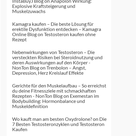
InstaBuyJ Blog
on
Anapolon Wirkung:
Explosive Kraftsteigerung und
Muskelzuwachs
Kamagra kaufen – Die beste Lösung für
erektile Dysfunktion entdecken – Kamagra
Online Blog
on
Testosteron kaufen ohne
Rezept
Nebenwirkungen von Testosteron – Die
versteckten Risiken bei Steroidnutzung und
deren Auswirkungen auf den Körper -
NonTon Blog
on
Trenbolon – Angst,
Depression, Herz Kreislauf Effekte
Gerichte für den Muskelaufbau – So erreichst
du deine Fitnessziele mit schmackhaften
Rezepten - NonTon Blog
on
Exemestan im
Bodybuilding: Hormonbalance und
Muskeldefinition
Wo kauft man am besten Oxydrolone?
on
Die
7 Besten Testosteronzyklen und Testosteron
Kaufen