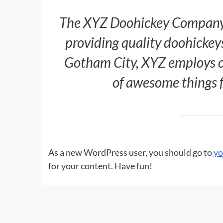
The XYZ Doohickey Company 
providing quality doohickeys
Gotham City, XYZ employs o
of awesome things 
As a new WordPress user, you should go to
yo
for your content. Have fun!