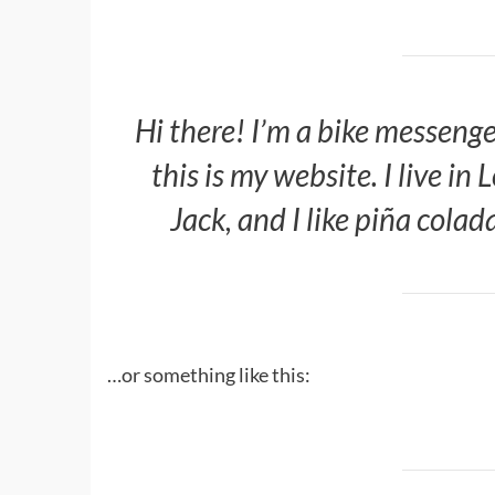
Hi there! I’m a bike messenge
this is my website. I live i
Jack, and I like piña colada
…or something like this: