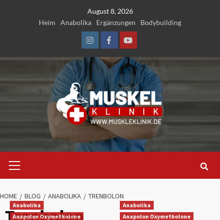
Skip
August 8, 2026
to
Heim
Anabolika
Ergänzungen
Bodybuilding
content
Instagram
Facebook
Youtube
Primary
Menu
HOME
BLOG
ANABOLIKA
TRENBOLON
Anabolika
Anabolika
Trenbolon
Anapolon Oxymetholone
Anapolon Oxymetholone