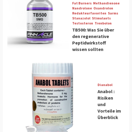
Fat Burners
Methandienone
Nandrolone
Oxandrolon
Redakteurfavoriten
Sarms
Stanazolol
Stimulants
Testosteron
Trenbolon
TB500: Was Sie über
den regenerative
Peptidwirkstoff
wissen sollten
Dianabol
Anabol :
Risiken
und
Vorteile im
Überblick