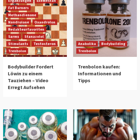
Ergänzungen
Exemestan
Fat Burners
Methandienone
Nandrolone
Oxandrolon
Redakteurfavoriten
Sarms
Stanazolol
Stimulants
Testosteron
Anabolika
Bodybuilding
Trenbolon
Trenbolon
Bodybuilder Fordert
Trenbolon kaufen:
Löwin zu einem
Informationen und
Tauziehen – Video
Tipps
Erregt Aufsehen