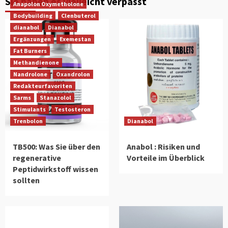
Sie haben es vielleicht verpasst
Anapolon Oxymetholone
Bodybuilding
Clenbuterol
dianabol
Dianabol
Ergänzungen
Exemestan
Fat Burners
Methandienone
Nandrolone
Oxandrolon
Redakteurfavoriten
Sarms
Stanazolol
Stimulants
Testosteron
Trenbolon
Dianabol
TB500: Was Sie über den
Anabol : Risiken und
regenerative
Vorteile im Überblick
Peptidwirkstoff wissen
sollten