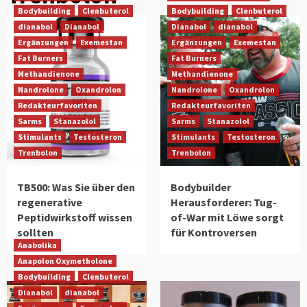
Bodybuilding
Clenbuterol
Bodybuilding
Clenbuterol
dianabol
Dianabol
Dianabol
dianabol
Ergänzungen
Exemestan
Ergänzungen
Exemestan
Fat Burners
Fat Burners
Methandienone
Methandienone
Nandrolone
Oxandrolon
Nandrolone
Oxandrolon
Redakteurfavoriten
Redakteurfavoriten
Sarms
Stanazolol
Sarms
Stanazolol
Stimulants
Testosteron
Stimulants
Testosteron
Trenbolon
Trenbolon
TB500: Was Sie über den
Bodybuilder
regenerative
Herausforderer: Tug-
Peptidwirkstoff wissen
of-War mit Löwe sorgt
sollten
für Kontroversen
Anabolika
Anapolon Oxymetholone
Bodybuilding
Clenbuterol
Dianabol
dianabol