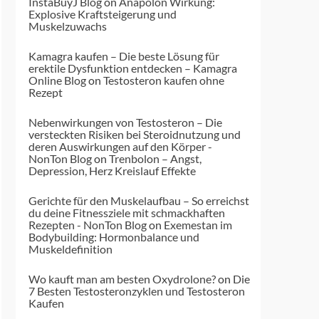
InstaBuyJ Blog
on
Anapolon Wirkung:
Explosive Kraftsteigerung und
Muskelzuwachs
Kamagra kaufen – Die beste Lösung für
erektile Dysfunktion entdecken – Kamagra
Online Blog
on
Testosteron kaufen ohne
Rezept
Nebenwirkungen von Testosteron – Die
versteckten Risiken bei Steroidnutzung und
deren Auswirkungen auf den Körper -
NonTon Blog
on
Trenbolon – Angst,
Depression, Herz Kreislauf Effekte
Gerichte für den Muskelaufbau – So erreichst
du deine Fitnessziele mit schmackhaften
Rezepten - NonTon Blog
on
Exemestan im
Bodybuilding: Hormonbalance und
Muskeldefinition
Wo kauft man am besten Oxydrolone?
on
Die
7 Besten Testosteronzyklen und Testosteron
Kaufen