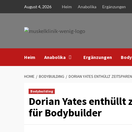
Skip
August 4, 2026
Heim
Anabolika
Ergänzungen
to
content
Heim
Anabolika
Ergänzungen
Body
HOME
BODYBUILDING
DORIAN YATES ENTHÜLLT ZEITSPARE
Bodybuilding
Dorian Yates enthüllt
für Bodybuilder