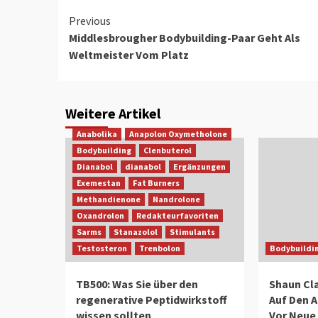
Continue
Previous
Middlesbrougher Bodybuilding-Paar Geht Als
Reading
Weltmeister Vom Platz
Weitere Artikel
Anabolika
Anapolon Oxymetholone
Bodybuilding
Clenbuterol
Dianabol
dianabol
Ergänzungen
Exemestan
Fat Burners
Methandienone
Nandrolone
Oxandrolon
Redakteurfavoriten
Sarms
Stanazolol
Stimulants
Testosteron
Trenbolon
Bodybuildi
TB500: Was Sie über den
Shaun Cla
regenerative Peptidwirkstoff
Auf Den A
wissen sollten
Vor Neue 