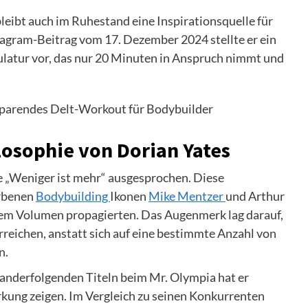
leibt auch im Ruhestand eine Inspirationsquelle für
tagram-Beitrag vom 17. Dezember 2024 stellte er ein
latur vor, das nur 20 Minuten in Anspruch nimmt und
losophie von Dorian Yates
ie „Weniger ist mehr“ ausgesprochen. Diese
orbenen
Bodybuilding
Ikonen
Mike Mentzer
und Arthur
ohem Volumen propagierten. Das Augenmerk lag darauf,
reichen, anstatt sich auf eine bestimmte Anzahl von
n.
einanderfolgenden Titeln beim Mr. Olympia hat er
kung zeigen. Im Vergleich zu seinen Konkurrenten