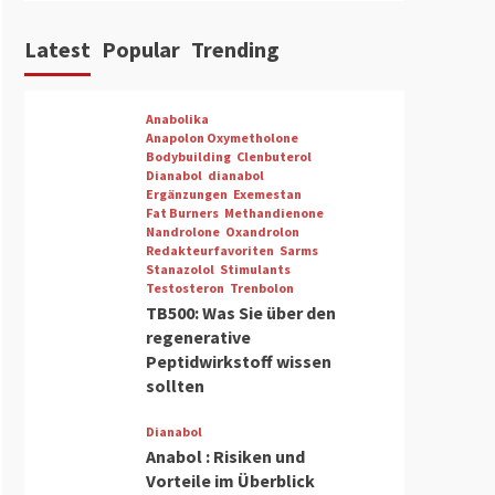
Latest
Popular
Trending
Anabolika
Anapolon Oxymetholone
Bodybuilding
Clenbuterol
Dianabol
dianabol
Ergänzungen
Exemestan
Fat Burners
Methandienone
Nandrolone
Oxandrolon
Redakteurfavoriten
Sarms
Stanazolol
Stimulants
Testosteron
Trenbolon
TB500: Was Sie über den
regenerative
Peptidwirkstoff wissen
sollten
Dianabol
Anabol : Risiken und
Vorteile im Überblick