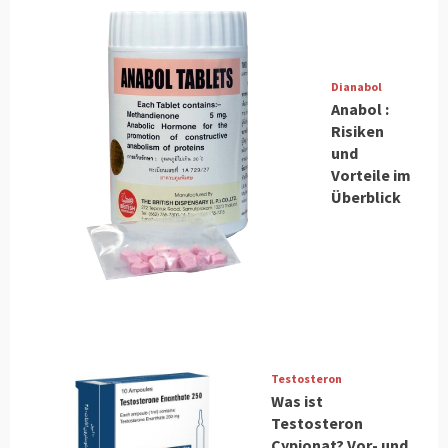
Dianabol
Anabol :
Risiken
und
Vorteile im
Überblick
Testosteron
Was ist
Testosteron
Cypionat? Vor- und