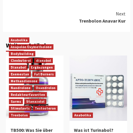
Continue
Next
Trenbolon Anavar Kur
Reading
Anabolika
Weitere Artikel
Anapolon Oxymetholone
Bodybuilding
Clenbuterol
dianabol
Dianabol
Ergänzungen
Exemestan
Fat Burners
Methandienone
Nandrolone
Oxandrolon
Redakteurfavoriten
Sarms
Stanazolol
Stimulants
Testosteron
Trenbolon
Anabolika
TB500: Was Sie über
Was ist Turinabol?