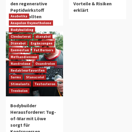
den regenerative
Vorteile & Risiken
Peptidwirkstoff
erklärt
wissen sollten
Anabolika
Anapolon Oxymetholone
Bodybuilding
Clenbuterol
dianabol
Dianabol
Ergänzungen
Exemestan
Fat Burners
Methandienone
Nandrolone
Oxandrolon
Redakteurfavoriten
Sarms
Stanazolol
Stimulants
Testosteron
Trenbolon
Bodybuilder
Herausforderer: Tug-
of-War mit Löwe
sorgt für
Kontroversen