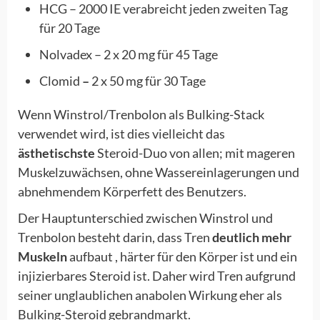
HCG – 2000 IE verabreicht jeden zweiten Tag
für 20 Tage
Nolvadex – 2 x 20 mg für 45 Tage
Clomid
–
2 x 50 mg für 30 Tage
Wenn Winstrol/Trenbolon als Bulking-Stack
verwendet wird, ist dies vielleicht das
ästhetischste
Steroid-Duo von allen; mit mageren
Muskelzuwächsen, ohne Wassereinlagerungen und
abnehmendem Körperfett des Benutzers.
Der Hauptunterschied zwischen Winstrol und
Trenbolon besteht darin, dass Tren
deutlich mehr
Muskeln
aufbaut , härter für den Körper ist und ein
injizierbares Steroid ist. Daher wird Tren aufgrund
seiner unglaublichen anabolen Wirkung eher als
Bulking-Steroid gebrandmarkt.