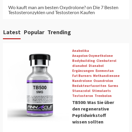
Wo kauft man am besten Oxydrolone?
on
Die 7 Besten
Testosteronzyklen und Testosteron Kaufen
Latest
Popular
Trending
Anabolika
Anapolon Oxymetholone
Bodybuilding
Clenbuterol
dianabol
Dianabol
Ergänzungen
Exemestan
Fat Burners
Methandienone
Nandrolone
Oxandrolon
Redakteurfavoriten
Sarms
Stanazolol
Stimulants
Testosteron
Trenbolon
TB500: Was Sie über
den regenerative
Peptidwirkstoff
wissen sollten