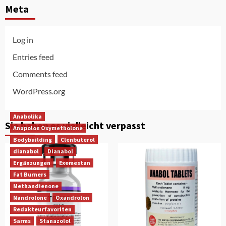
Meta
Log in
Entries feed
Comments feed
WordPress.org
Anabolika
Sie haben es vielleicht verpasst
Anapolon Oxymetholone
Bodybuilding
Clenbuterol
dianabol
Dianabol
Ergänzungen
Exemestan
Fat Burners
Methandienone
Nandrolone
Oxandrolon
Redakteurfavoriten
Sarms
Stanazolol