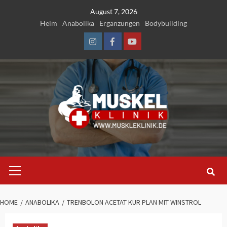
Skip
August 7, 2026
to
Heim
Anabolika
Ergänzungen
Bodybuilding
content
Instagram
Facebook
Youtube
Primary
Menu
HOME
ANABOLIKA
TRENBOLON ACETAT KUR PLAN MIT WINSTROL