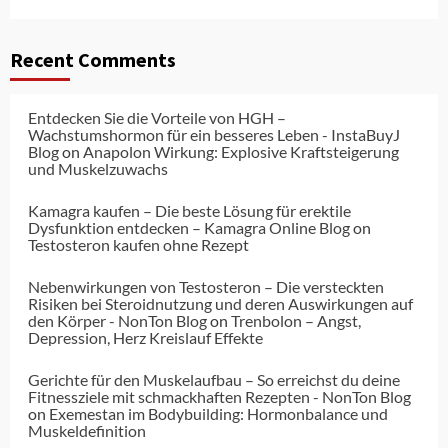
Recent Comments
Entdecken Sie die Vorteile von HGH –
Wachstumshormon für ein besseres Leben - InstaBuyJ
Blog
on
Anapolon Wirkung: Explosive Kraftsteigerung
und Muskelzuwachs
Kamagra kaufen – Die beste Lösung für erektile
Dysfunktion entdecken – Kamagra Online Blog
on
Testosteron kaufen ohne Rezept
Nebenwirkungen von Testosteron – Die versteckten
Risiken bei Steroidnutzung und deren Auswirkungen auf
den Körper - NonTon Blog
on
Trenbolon – Angst,
Depression, Herz Kreislauf Effekte
Gerichte für den Muskelaufbau – So erreichst du deine
Fitnessziele mit schmackhaften Rezepten - NonTon Blog
on
Exemestan im Bodybuilding: Hormonbalance und
Muskeldefinition